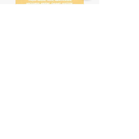
Paroisse Saint-Patern
secretariat@saint-patern.bzh
☎
02 97 47 16 84
Presbytère
2 Pl. Sainte-Catherine, 56000 Vannes