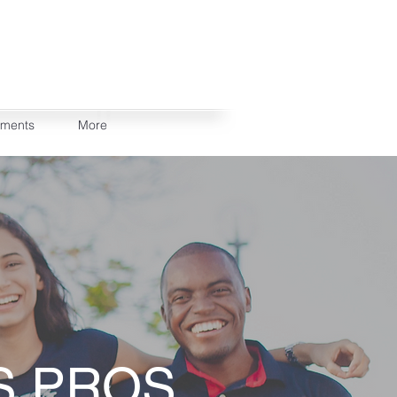
ements
More
S PROS