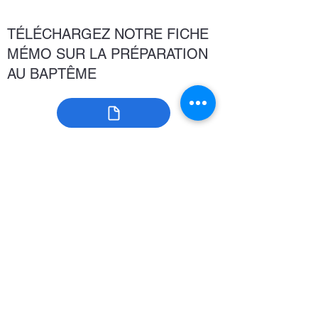
TÉLÉCHARGEZ NOTRE FICHE
MÉMO SUR LA PRÉPARATION
AU BAPTÊME
NB : Nous rappelons que le parrain et la
marraine doivent avoir 16 ans révolus et avoir
reçu une éducation chrétienne (baptême,
communion, confirmation). Si vous avez des
difficultés pour faire garder vos enfants,
n’hésitez pas à nous en faire part
Pour toute question :
bapteme@saint-patern.bzh