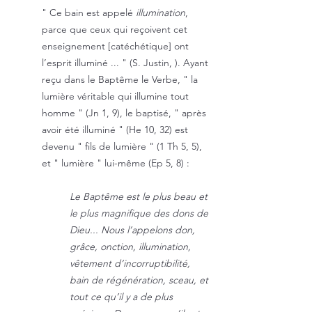
" Ce bain est appelé
illumination
,
parce que ceux qui reçoivent cet
enseignement [catéchétique] ont
l’esprit illuminé ... " (S. Justin, ). Ayant
reçu dans le Baptême le Verbe, " la
lumière véritable qui illumine tout
homme " (Jn 1, 9), le baptisé, " après
avoir été illuminé " (He 10, 32) est
devenu " fils de lumière " (1 Th 5, 5),
et " lumière " lui-même (Ep 5, 8) :
Le Baptême est le plus beau et
le plus magnifique des dons de
Dieu... Nous l’appelons don,
grâce, onction, illumination,
vêtement d’incorruptibilité,
bain de régénération, sceau, et
tout ce qu’il y a de plus