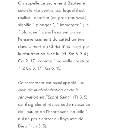
On appelle ce sacrement Baptême
selon le rite central par lequel il est
réalisé : baptiser (en grec
baptizein
)
signifie " plonger ", " immerger " ; la
" plongée " dans l’eau symbolise
l’ensevelissement du catéchumène
dans la mort du Christ d’où il sort par
la résurrection avec lui (cf. Rm 6, 3-4 ;
Col 2, 12), comme " nouvelle créature
" (2 Co 5, 17 ; Ga 6, 15).
Ce sacrement est aussi appelé "
le
bain de la régénération et de la
rénovation en l’Esprit Saint
" (Tt 3, 5),
car il signifie et réalise cette naissance
de l’eau et de l’Esprit sans laquelle "
nul ne peut entrer au Royaume de
Dieu " (Jn 3, 5).