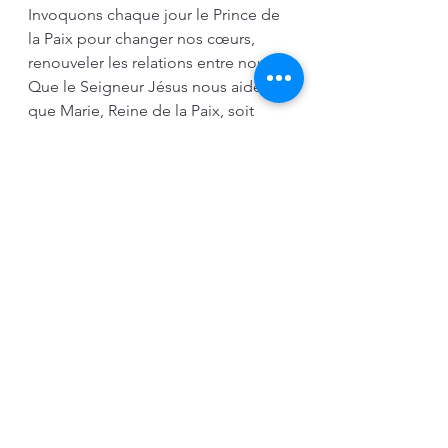
Invoquons chaque jour le Prince de 
la Paix pour changer nos cœurs, 
renouveler les relations entre nous. 
Que le Seigneur Jésus nous aide et 
que Marie, Reine de la Paix, soit 
proche de nous.
« Esprit Saint, inspirez-moi;
Amour de Dieu consumez-moi;
Au vrai chemin conduisez-moi;
Marie ma Mère regardez-moi,
Avec Jésus, bénissez-moi;
De tout mal, de toute illusion,
De tout danger préservez-nous »
Sainte Marie de Jésus Crucifié
Éditorial