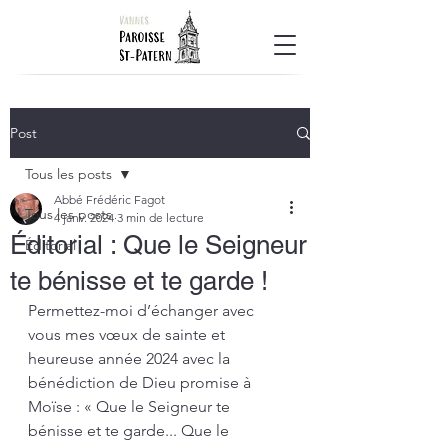
Post
Tous les posts
Abbé Frédéric Fagot
Tous les posts
4 janv. 2024
3 min de lecture
Éditorial : Que le Seigneur
Éditorial
te bénisse et te garde !
Permettez-moi d’échanger avec 
vous mes vœux de sainte et 
heureuse année 2024 avec la 
bénédiction de Dieu promise à 
Moïse : « Que le Seigneur te 
bénisse et te garde... Que le 