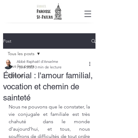
Post
Tous les posts
Abbé Raphaël d'Anselme
Tous les posts
7 juin 2022
3 min de lecture
Éditorial : l'amour familial,
Éditorial
vocation et chemin de
sainteté
Nous ne pouvons que le constater, la 
vie conjugale et familiale est très 
chahuté  dans le monde 
d’aujourd’hui, et tous, nous 
souffrons de difficultés de tout ordre 