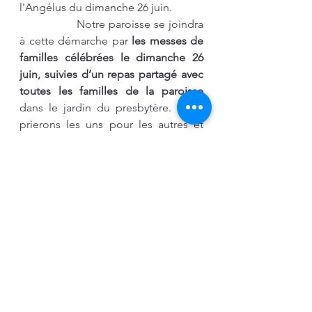
l'Angélus du dimanche 26 juin.   
		Notre paroisse se joindra 
à cette démarche par 
les messes de 
familles célébrées le dimanche 26 
juin, suivies d’un repas partagé avec 
toutes les familles de la paroisse
dans le jardin du presbytère. Nous 
prierons les uns pour les autres et 
partagerons un moment convivial 
important pour nous soutenir tous.
Éditorial
Voir tout
Posts récents